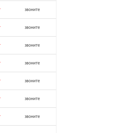
т
звоните
т
звоните
т
звоните
т
звоните
т
звоните
т
звоните
т
звоните