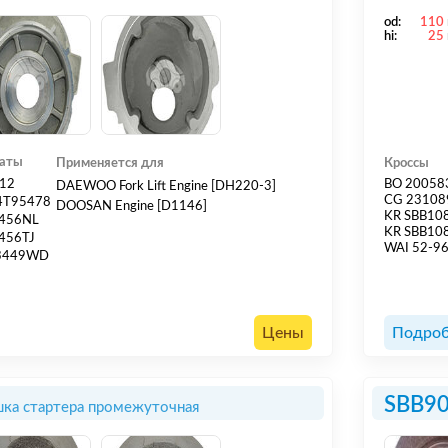
od:
110
hi:
25
гаты
Применяется для
Кроссы
12
BO 20058
DAEWOO Fork Lift Engine [DH220-3]
CG 23108
4T95478
DOOSAN Engine [D1146]
KR SBB10
456NL
KR SBB10
456TJ
WAI 52-9
3449WD
Цены
Подроб
SBB9
ка стартера промежуточная