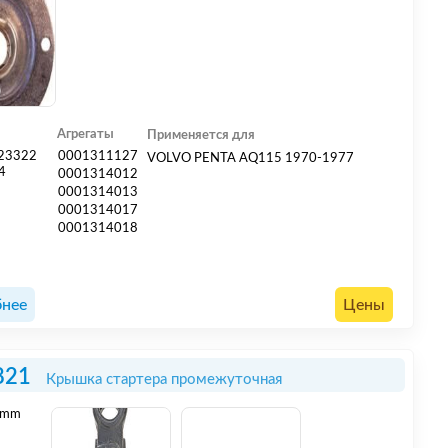
Агрегаты
Применяется для
23322
0001311127
VOLVO PENTA AQ115 1970-1977
4
0001314012
0001314013
0001314017
0001314018
нее
Цены
821
Крышка стартера промежуточная
mm