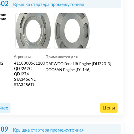
302
Крышка стартера промежуточная
mm
mm
Агрегаты
Применяется для
02
4110000561200
DAEWOO Fork Lift Engine [DH220-3]
QDJ262C
DOOSAN Engine [D1146]
QDJ274
STA3456NL
STA3456TJ
нее
Цены
089
Крышка стартера промежуточная