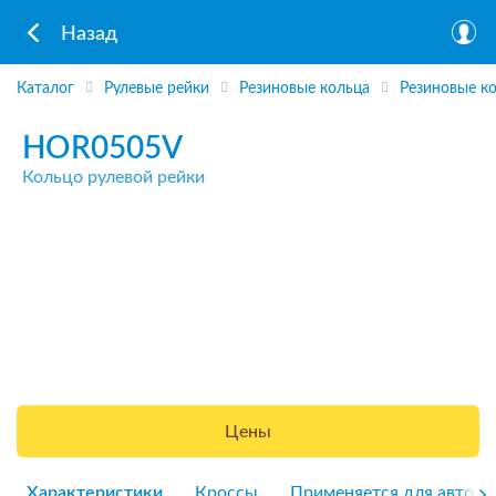
Назад
Каталог
Рулевые рейки
Резиновые кольца
Резиновые ко
HOR0505V
Кольцо рулевой рейки
Цены
Характеристики
Кроссы
Применяется для авто